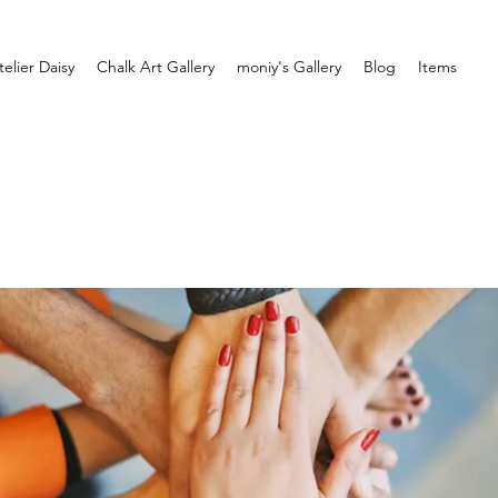
telier Daisy
Chalk Art Gallery
moniy's Gallery
Blog
Items