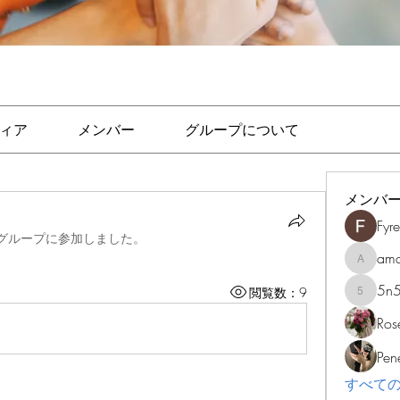
ィア
メンバー
グループについて
メンバ
Fyr
グループに参加しました。
am
amalkum
5n5
閲覧数：9
5n5ihoo
Ros
Pen
すべての